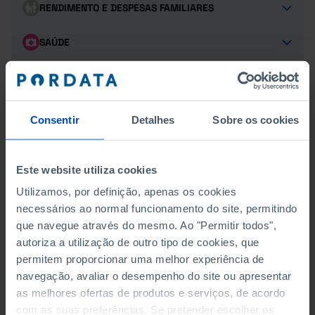
RENDIMENTO E DESPESAS FAMILIARES
SAÚDE
TRANSPORTES
TURISMO
Consentir
Detalhes
Sobre os cookies
Este website utiliza cookies
CRIMES EM PORTUGAL
Utilizamos, por definição, apenas os cookies
ARGUIDOS E CONDENADOS EM PROCESSO-CRIME
necessários ao normal funcionamento do site, permitindo
que navegue através do mesmo. Ao "Permitir todos",
ARGUIDOS POR CATEGORIA DE CRIME (1960-1983)
autoriza a utilização de outro tipo de cookies, que
permitem proporcionar uma melhor experiência de
ARGUIDOS POR CATEGORIA DE CRIME (1984-)
navegação, avaliar o desempenho do site ou apresentar
as melhores ofertas de produtos e serviços, de acordo
ARGUIDOS POR SEXO
com as suas preferências. Se pretender escolher os