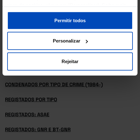
tipos de cookies, clique em "Personalizar". Saiba mais
CONDENADOS NO TOTAL DE ARGUIDOS (%) POR SEXO
sobre cookies através da gestão de preferências ou da
nossa
Política de Cookies
.
Permitir todos
CONDENADOS POR CATEGORIA DE CRIME (1960-1983)
CONDENADOS POR GRUPO ETÁRIO
Personalizar
CONDENADOS POR MIL HABITANTES
Rejeitar
CONDENADOS POR SEXO
CONDENADOS POR TIPO DE CRIME (1984-)
REGISTADOS POR TIPO
REGISTADOS: ASAE
REGISTADOS: GNR E BT-GNR