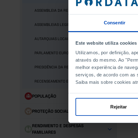
ASSEMBLEIA DA REPÚBLICA
VOTO
Consentir
ASSEMBLEIAS LEGISLATIVAS REGIONAIS
VOTO
AUTARQUIAS LOCAIS
VOTO
Este website utiliza cookies
Utilizamos, por definição, a
PARLAMENTO EUROPEU
através do mesmo. Ao "Permit
PRESIDÊNCIA DA REPÚBLICA
melhor experiência de naveg
serviços, de acordo com as s
RECENSEAMENTO ELEITORAL
Saiba mais sobre cookies at
POPULAÇÃO
Rejeitar
PROTEÇÃO SOCIAL
RENDIMENTO E DESPESAS
FAMILIARES