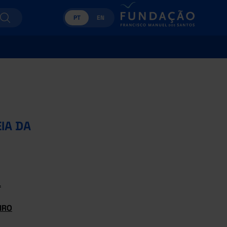
PT
EN
IA DA
L
IRO