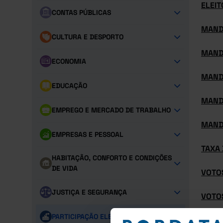
ELEIT
CONTAS PÚBLICAS
MAND
CULTURA E DESPORTO
MAND
ECONOMIA
MAND
EDUCAÇÃO
MAND
EMPREGO E MERCADO DE TRABALHO
MAND
EMPRESAS E PESSOAL
TAXA
HABITAÇÃO, CONFORTO E CONDIÇÕES
DE VIDA
VOTO
JUSTIÇA E SEGURANÇA
VOTO
PARTICIPAÇÃO ELEITORAL
VOTOS