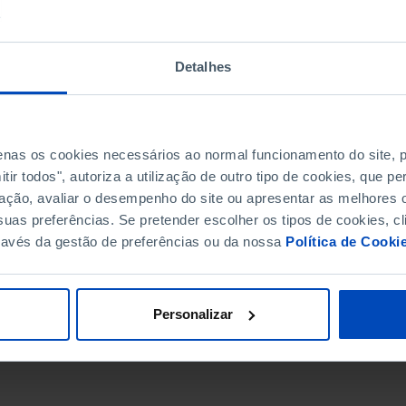
S VÁLIDOS, BRANCOS E NULOS
Detalhes
S VÁLIDOS, BRANCOS E NULOS - RESIDENTES EM PORTUGAL
S VÁLIDOS, BRANCOS E NULOS - RESIDENTES NO ESTRANGE
penas os cookies necessários ao normal funcionamento do site,
ir todos", autoriza a utilização de outro tipo de cookies, que 
ação, avaliar o desempenho do site ou apresentar as melhores o
uas preferências. Se pretender escolher os tipos de cookies, cl
ravés da gestão de preferências ou da nossa
Política de Cooki
Personalizar