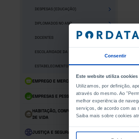
DESPESAS (EDUCAÇÃO)
DIPLOMADOS NO ANO
DOCENTES
ESCOLARIDADE DA POPULAÇÃO
Consentir
ESTABELECIMENTOS DE ENSINO
Este website utiliza cookies
EMPREGO E MERCADO DE TRABALHO
Utilizamos, por definição, a
através do mesmo. Ao "Permit
EMPRESAS E PESSOAL
melhor experiência de naveg
serviços, de acordo com as s
HABITAÇÃO, CONFORTO E CONDIÇÕES
Saiba mais sobre cookies at
DE VIDA
JUSTIÇA E SEGURANÇA