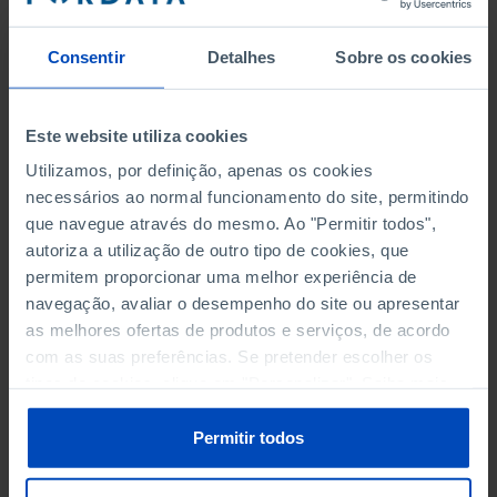
SAÚDE
Consentir
Detalhes
Sobre os cookies
TRANSPORTES
TURISMO
Este website utiliza cookies
Utilizamos, por definição, apenas os cookies
necessários ao normal funcionamento do site, permitindo
que navegue através do mesmo. Ao "Permitir todos",
SEG. SOCIAL - DESPESAS
autoriza a utilização de outro tipo de cookies, que
EM % DO PIB
permitem proporcionar uma melhor experiência de
navegação, avaliar o desempenho do site ou apresentar
INDEMNIZAÇÕES POR SALÁRIOS EM ATRASO
as melhores ofertas de produtos e serviços, de acordo
com as suas preferências. Se pretender escolher os
MÉDIA COM AS PRESTAÇÕES DE DESEMPREGO POR
tipos de cookies, clique em "Personalizar". Saiba mais
BENEFICIÁRIO
sobre cookies através da gestão de preferências ou da
nossa
Política de Cookies
.
Permitir todos
PENSÕES POR TIPO