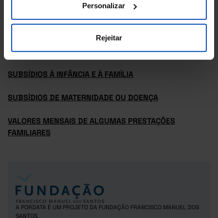
PENSÕES POR TIPO EM % DO PIB
Personalizar
POR TIPO
Rejeitar
PRESTAÇÕES DE DESEMPREGO
SUBSÍDIOS À INFÂNCIA E À FAMÍLIA
SUBSÍDIOS DE MATERNIDADE OU DOENÇA
VALORES MENSAIS DE ALGUMAS PRESTAÇÕES
FAMILIARES
A PORDATA É UM PROJETO DA FUNDAÇÃO FRANCISCO MANUEL DOS
SANTOS.