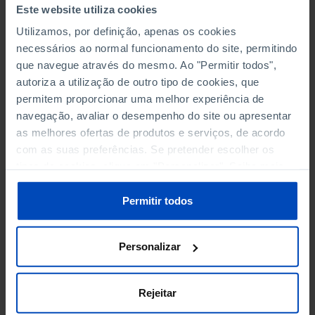
RENDIMENTO E DESPESAS FAMILIARES
Este website utiliza cookies
Utilizamos, por definição, apenas os cookies
SAÚDE
necessários ao normal funcionamento do site, permitindo
que navegue através do mesmo. Ao "Permitir todos",
TRANSPORTES
autoriza a utilização de outro tipo de cookies, que
permitem proporcionar uma melhor experiência de
TURISMO
navegação, avaliar o desempenho do site ou apresentar
as melhores ofertas de produtos e serviços, de acordo
com as suas preferências. Se pretender escolher os
tipos de cookies, clique em "Personalizar". Saiba mais
ATOS NOTARIAIS E REGISTOS
sobre cookies através da gestão de preferências ou da
nossa
Política de Cookies
.
N.º DE SOCIEDADES CONSTITUÍDAS POR ESCRITURA
Permitir todos
PÚBLICA POR N.º DE SOCIEDADES DISSOLVIDAS
Personalizar
POR ESCRITURA PÚBLICA: CARTÓRIOS NOTARIAIS
REGISTOS: CONSERVATÓRIA DOS REGISTOS CENTRAIS
Rejeitar