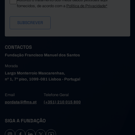
Autorizo o tratamento dos meus dados pessoais aqui
fornecidos, de acordo com a
Política de Privacidade*
CONTACTOS
Fundação Francisco Manuel dos Santos
Morada
Largo Monterroio Mascarenhas,
nº 1, 7º piso, 1099-081 Lisboa - Portugal
Email
Telefone Geral
pordata@ffms.pt
(+351) 210 015 800
SIGA A FUNDAÇÃO