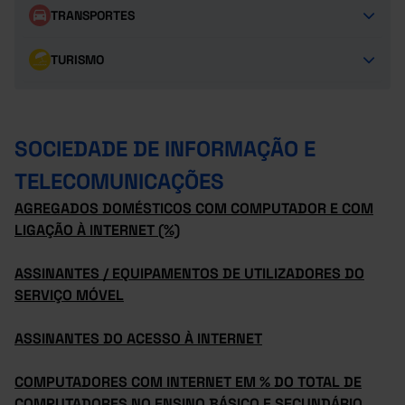
TRANSPORTES
TURISMO
SOCIEDADE DE INFORMAÇÃO E
TELECOMUNICAÇÕES
AGREGADOS DOMÉSTICOS COM COMPUTADOR E COM
LIGAÇÃO À INTERNET (%)
ASSINANTES / EQUIPAMENTOS DE UTILIZADORES DO
SERVIÇO MÓVEL
ASSINANTES DO ACESSO À INTERNET
COMPUTADORES COM INTERNET EM % DO TOTAL DE
COMPUTADORES NO ENSINO BÁSICO E SECUNDÁRIO