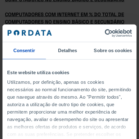
COMPUTADORES COM INTERNET EM % DO TOTAL DE
COMPUTADORES NO ENSINO BÁSICO E SECUNDÁRIO
POR SUBSISTEMA DE ENSINO
COMPUTADORES COM INTERNET NO ENSINO BÁSICO E
Consentir
Detalhes
Sobre os cookies
SECUNDÁRIO
COMPUTADORES COM INTERNET NO ENSINO BÁSICO E
Este website utiliza cookies
SECUNDÁRIO - PRIVADO
Utilizamos, por definição, apenas os cookies
COMPUTADORES COM INTERNET NO ENSINO BÁSICO E
necessários ao normal funcionamento do site, permitindo
SECUNDÁRIO - PÚBLICO
que navegue através do mesmo. Ao "Permitir todos",
autoriza a utilização de outro tipo de cookies, que
COMPUTADORES NO ENSINO BÁSICO E SECUNDÁRIO
permitem proporcionar uma melhor experiência de
navegação, avaliar o desempenho do site ou apresentar
COMPUTADORES NO ENSINO BÁSICO E SECUNDÁRIO -
as melhores ofertas de produtos e serviços, de acordo
PRIVADO
com as suas preferências. Se pretender escolher os