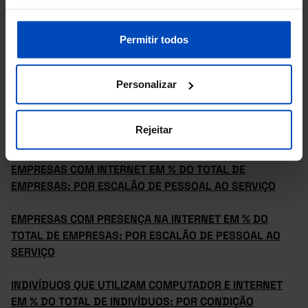
tipos de cookies, clique em "Personalizar". Saiba mais
COMPUTADORES NO ENSINO BÁSICO E SECUNDÁRIO -
sobre cookies através da gestão de preferências ou da
PÚBLICO
nossa
Política de Cookies
.
Permitir todos
DIPLOMADOS NO ENSINO SUPERIOR EM TIC POR SEXO
Personalizar
EMPRESAS COM COMPUTADOR EM % DO TOTAL DE
EMPRESAS: POR ESCALÃO DE PESSOAL AO SERVIÇO
Rejeitar
(2003 - 2019)
EMPRESAS COM INTERNET EM % DO TOTAL DE
EMPRESAS: POR ESCALÃO DE PESSOAL AO SERVIÇO
EMPRESAS COM PRESENÇA NA INTERNET EM % DO
TOTAL DE EMPRESAS: POR ESCALÃO DE PESSOAL AO
SERVIÇO
INDIVÍDUOS QUE UTILIZAM COMPUTADOR E INTERNET
EM % DO TOTAL DE INDIVÍDUOS: POR CONDIÇÃO