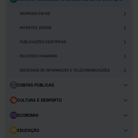
DESPESAS EM I&D
PATENTES, DESIGN
PUBLICAÇÕES CIENTÍFICAS
RECURSOS HUMANOS
SOCIEDADE DE INFORMAÇÃO E TELECOMUNICAÇÕES
CONTAS PÚBLICAS
CULTURA E DESPORTO
ECONOMIA
EDUCAÇÃO