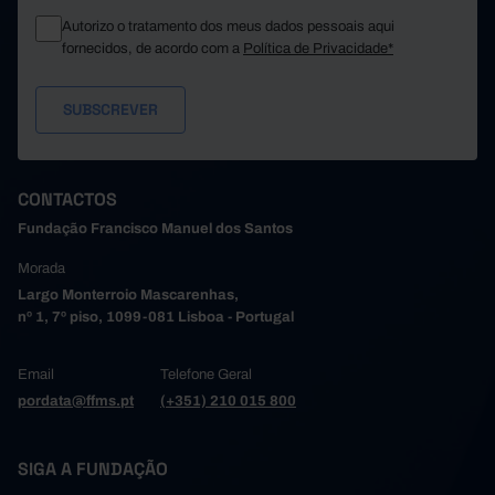
Autorizo o tratamento dos meus dados pessoais aqui
fornecidos, de acordo com a
Política de Privacidade*
CONTACTOS
Fundação Francisco Manuel dos Santos
Morada
Largo Monterroio Mascarenhas,
nº 1, 7º piso, 1099-081 Lisboa - Portugal
Email
Telefone Geral
pordata@ffms.pt
(+351) 210 015 800
SIGA A FUNDAÇÃO