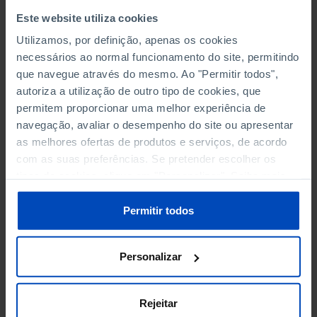
RENDIMENTO E DESPESAS FAMILIARES
Este website utiliza cookies
Utilizamos, por definição, apenas os cookies
SAÚDE
necessários ao normal funcionamento do site, permitindo
que navegue através do mesmo. Ao "Permitir todos",
TRANSPORTES
autoriza a utilização de outro tipo de cookies, que
permitem proporcionar uma melhor experiência de
TURISMO
navegação, avaliar o desempenho do site ou apresentar
as melhores ofertas de produtos e serviços, de acordo
com as suas preferências. Se pretender escolher os
tipos de cookies, clique em "Personalizar". Saiba mais
CINEMA EM PORTUGAL
sobre cookies através da gestão de preferências ou da
RECINTOS, ECRÃS, SESSÕES E ESPECTADORES
nossa
Política de Cookies
.
Permitir todos
RECEITAS DE BILHETEIRA
Personalizar
N.º MÉDIO DE ESPECTADORES POR SESSÃO
Rejeitar
ESPECTADORES POR MIL HABITANTES