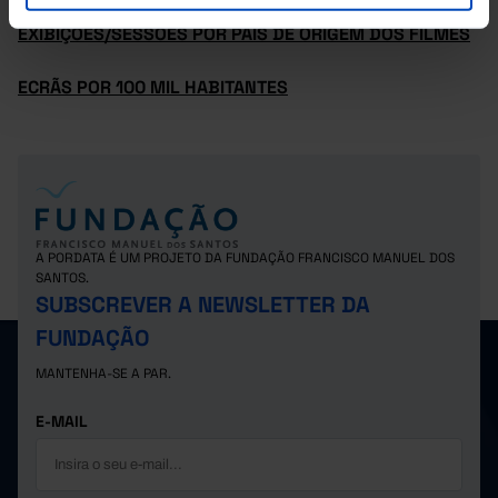
EXIBIÇÕES/SESSÕES POR PAÍS DE ORIGEM DOS FILMES
ECRÃS POR 100 MIL HABITANTES
A PORDATA É UM PROJETO DA FUNDAÇÃO FRANCISCO MANUEL DOS
SANTOS.
SUBSCREVER A NEWSLETTER DA
FUNDAÇÃO
MANTENHA-SE A PAR.
E-MAIL