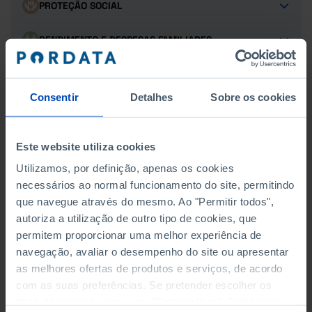
PROTEÇÃO SOCIAL
RENDIMENTO E DESPESAS FAMILIARES
SAÚDE
Consentir
Detalhes
Sobre os cookies
TRANSPORTES
TURISMO
Este website utiliza cookies
Utilizamos, por definição, apenas os cookies
necessários ao normal funcionamento do site, permitindo
que navegue através do mesmo. Ao "Permitir todos",
EXPLORAÇÕES AGRÍCOLAS E
autoriza a utilização de outro tipo de cookies, que
SUPERFÍCIE
permitem proporcionar uma melhor experiência de
navegação, avaliar o desempenho do site ou apresentar
EXPLORAÇÕES AGRÍCOLAS - DIMENSÃO MÉDIA
as melhores ofertas de produtos e serviços, de acordo
com as suas preferências. Se pretender escolher os
EXPLORAÇÕES AGRÍCOLAS - POR FORMA DE
tipos de cookies, clique em "Personalizar". Saiba mais
EXPLORAÇÃO