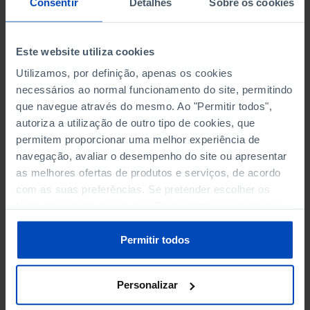
Consentir
Detalhes
Sobre os cookies
SAÚDE
TRANSPORTES
Este website utiliza cookies
Utilizamos, por definição, apenas os cookies
TURISMO
necessários ao normal funcionamento do site, permitindo
que navegue através do mesmo. Ao "Permitir todos",
autoriza a utilização de outro tipo de cookies, que
permitem proporcionar uma melhor experiência de
ÁGUA E SANEAMENTO
navegação, avaliar o desempenho do site ou apresentar
ABASTECIMENTO: CAPTADA, TRATADA E DISTRIBUÍDA
as melhores ofertas de produtos e serviços, de acordo
com as suas preferências. Se pretender escolher os
ABASTECIMENTO: CAPTADA, TRATADA E DISTRIBUÍDA
tipos de cookies, clique em "Personalizar". Saiba mais
(1991-2006)
sobre cookies através da gestão de preferências ou da
nossa
Política de Cookies
.
Permitir todos
ALOJAMENTOS COM SISTEMAS DE ABASTECIMENTO DE
ÁGUA, SISTEMAS DE DRENAGEM DE ÁGUAS RESIDUAIS E
ETAR (%)
Personalizar