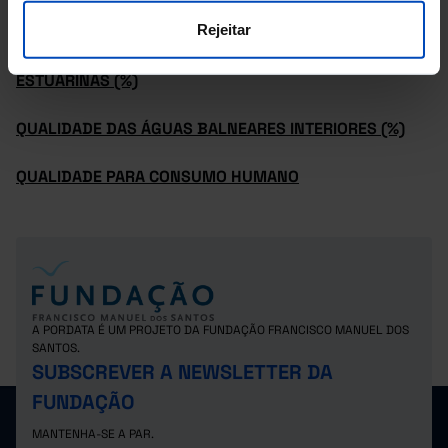
CONSUMO
PER CAPITA
(1991-2009)
Rejeitar
QUALIDADE DAS ÁGUAS BALNEARES COSTEIRAS E
ESTUARINAS (%)
QUALIDADE DAS ÁGUAS BALNEARES INTERIORES (%)
QUALIDADE PARA CONSUMO HUMANO
A PORDATA É UM PROJETO DA FUNDAÇÃO FRANCISCO MANUEL DOS
SANTOS.
SUBSCREVER A NEWSLETTER DA
FUNDAÇÃO
MANTENHA-SE A PAR.