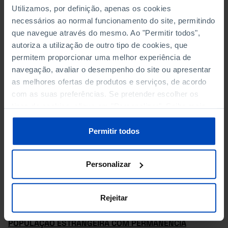
EMIGRANTES POR TIPO E SEXO
Utilizamos, por definição, apenas os cookies
necessários ao normal funcionamento do site, permitindo
EMIGRANTES TEMPORÁRIOS POR GRUPO ETÁRIO
que navegue através do mesmo. Ao "Permitir todos",
autoriza a utilização de outro tipo de cookies, que
IMIGRANTES PERMANENTES POR GRUPO ETÁRIO
permitem proporcionar uma melhor experiência de
navegação, avaliar o desempenho do site ou apresentar
IMIGRANTES PERMANENTES POR NACIONALIDADE
as melhores ofertas de produtos e serviços, de acordo
com as suas preferências. Se pretender escolher os
IMIGRANTES PERMANENTES POR NATURALIDADE
tipos de cookies, clique em "Personalizar". Saiba mais
sobre cookies através da gestão de preferências ou da
IMIGRANTES PERMANENTES POR SEXO
nossa
Política de Cookies
.
Permitir todos
POPULAÇÃO ESTRANGEIRA COM ESTATUTO LEGAL DE
RESIDENTE POR NACIONALIDADES
Personalizar
POPULAÇÃO ESTRANGEIRA COM ESTATUTO LEGAL DE
Rejeitar
RESIDENTE POR SEXO
POPULAÇÃO ESTRANGEIRA COM PERMANÊNCIA