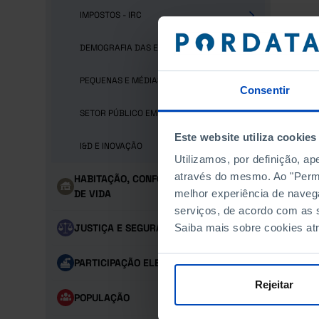
IMPOSTOS - IRC
DEMOGRAFIA DAS EMPRESAS
PEQUENAS E MÉDIAS EMPRESAS (PME)
Consentir
SETOR PÚBLICO EMPRESARIAL
Este website utiliza cookies
I&D E INOVAÇÃO
Utilizamos, por definição, a
através do mesmo. Ao "Permit
HABITAÇÃO, CONFORTO E CONDIÇÕES
DE VIDA
melhor experiência de naveg
serviços, de acordo com as s
JUSTIÇA E SEGURANÇA
Saiba mais sobre cookies at
PARTICIPAÇÃO ELEITORAL
Rejeitar
POPULAÇÃO