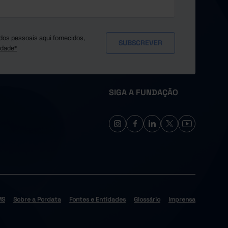
dos pessoais aqui fornecidos,
idade*
SIGA A FUNDAÇÃO
MS
Sobre a Pordata
Fontes e Entidades
Glossário
Imprensa