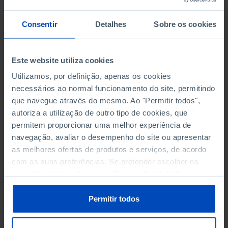
PARTICIPAÇÃO ELEITORAL
Consentir
Detalhes
Sobre os cookies
POPULAÇÃO
PROTEÇÃO SOCIAL
Este website utiliza cookies
RENDIMENTO E DESPESAS FAMILIARES
Utilizamos, por definição, apenas os cookies
necessários ao normal funcionamento do site, permitindo
SAÚDE
que navegue através do mesmo. Ao "Permitir todos",
autoriza a utilização de outro tipo de cookies, que
permitem proporcionar uma melhor experiência de
TRANSPORTES
navegação, avaliar o desempenho do site ou apresentar
as melhores ofertas de produtos e serviços, de acordo
TURISMO
com as suas preferências. Se pretender escolher os
tipos de cookies, clique em "Personalizar". Saiba mais
sobre cookies através da gestão de preferências ou da
ESTABELECIMENTOS DE ENSINO
nossa
Política de Cookies
.
Permitir todos
BIBLIOTECAS ESCOLARES: NÚMERO