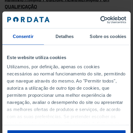
QUALIFICAÇÃO
AGRICULTURA E PESCA: GANHO POR QUALIFICAÇÃO
AGRICULTURA E PESCA: REMUNERAÇÃO E GANHO POR
Consentir
Detalhes
Sobre os cookies
SEXO
AGRICULTURA E PESCA: REMUNERAÇÃO POR
Este website utiliza cookies
QUALIFICAÇÃO
Utilizamos, por definição, apenas os cookies
necessários ao normal funcionamento do site, permitindo
ALOJAMENTO E RESTAURAÇÃO: GANHO POR
que navegue através do mesmo. Ao "Permitir todos",
QUALIFICAÇÃO
autoriza a utilização de outro tipo de cookies, que
permitem proporcionar uma melhor experiência de
ALOJAMENTO E RESTAURAÇÃO: REMUNERAÇÃO E
navegação, avaliar o desempenho do site ou apresentar
GANHO POR SEXO
as melhores ofertas de produtos e serviços, de acordo
com as suas preferências. Se pretender escolher os
ALOJAMENTO E RESTAURAÇÃO: REMUNERAÇÃO POR
tipos de cookies, clique em "Personalizar". Saiba mais
QUALIFICAÇÃO
sobre cookies através da gestão de preferências ou da