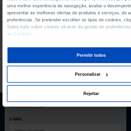
uma melhor experiência de navegação, avaliar o desempenho
apresentar as melhores ofertas de produtos e serviços, de
preferências. Se pretender escolher os tipos de cookies, cli
VER MAIS DADOS
EXPORTAR
Saiba mais sobre cookies através da gestão de preferência
de Cookies
.
Permitir todos
Personalizar
A PORDATA É UM PROJETO DA FUNDAÇÃO FRANCISCO MANUEL DOS
SANTOS.
SUBSCREVER A NEWSLETTER DA
Rejeitar
FUNDAÇÃO
MANTENHA-SE A PAR.
E-MAIL